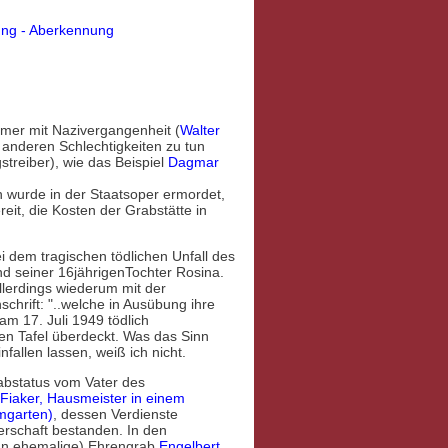
ng - Aberkennung
er mit Nazivergangenheit (
Walter
 anderen Schlechtigkeiten zu tun
streiber), wie das Beispiel
Dagmar
 wurde in der Staatsoper ermordet,
reit, die Kosten der Grabstätte in
ei dem tragischen tödlichen Unfall des
d seiner 16jährigenTochter Rosina.
lerdings wiederum mit der
chrift: "..welche in Ausübung ihre
am 17. Juli 1949 tödlich
uen Tafel überdeckt. Was das Sinn
fallen lassen, weiß ich nicht.
abstatus vom Vater des
(Fiaker, Hausmeister in einem
mgarten)
, dessen Verdienste
terschaft bestanden. In den
un ehemalige) Ehrengrab
Engelbert