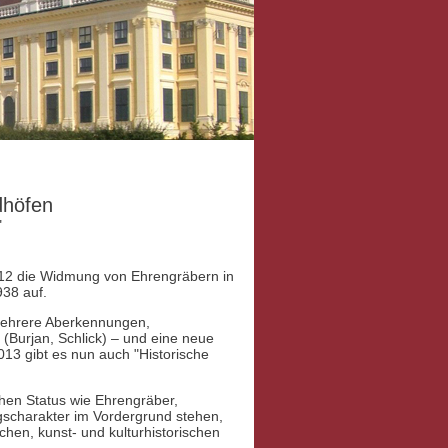
dhöfen
"
12 die Widmung von Ehrengräbern in
938 auf.
mehrere Aberkennungen,
(Burjan, Schlick) – und eine neue
013 gibt es nun auch "Historische
hen Status wie Ehrengräber,
ngscharakter im Vordergrund stehen,
schen, kunst- und kulturhistorischen