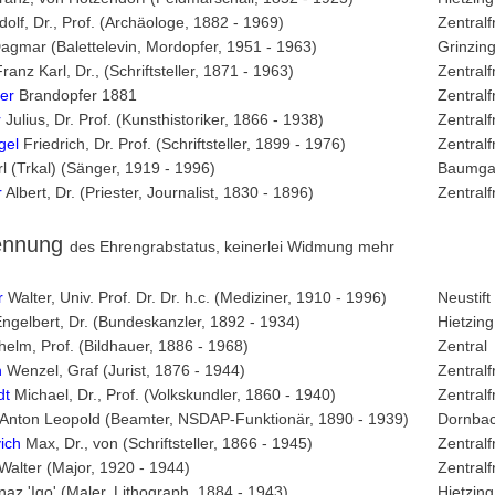
olf, Dr., Prof. (Archäologe, 1882 - 1969)
Zentralf
agmar (Balettelevin, Mordopfer, 1951 - 1963)
Grinzin
ranz Karl, Dr., (Schriftsteller, 1871 - 1963)
Zentralf
er
Brandopfer 1881
Zentralf
r
Julius, Dr. Prof. (Kunsthistoriker, 1866 - 1938)
Zentralf
gel
Friedrich, Dr. Prof. (Schriftsteller, 1899 - 1976)
Zentralf
l (Trkal) (Sänger, 1919 - 1996)
Baumga
r
Albert, Dr. (Priester, Journalist, 1830 - 1896)
Zentralf
ennung
des Ehrengrabstatus, keinerlei Widmung mehr
r
Walter, Univ. Prof. Dr. Dr. h.c. (Mediziner, 1910 - 1996)
Neustift
ngelbert, Dr. (Bundeskanzler, 1892 - 1934)
Hietzing
helm, Prof. (Bildhauer, 1886 - 1968)
Zentral
h
Wenzel, Graf (Jurist, 1876 - 1944)
Zentralf
dt
Michael, Dr., Prof. (Volkskundler, 1860 - 1940)
Zentralf
 Anton Leopold (Beamter, NSDAP-Funktionär, 1890 - 1939)
Dornba
vich
Max, Dr., von (Schriftsteller, 1866 - 1945)
Zentralf
Walter (Major, 1920 - 1944)
Zentralf
naz 'Igo' (Maler, Lithograph, 1884 - 1943)
Hietzing