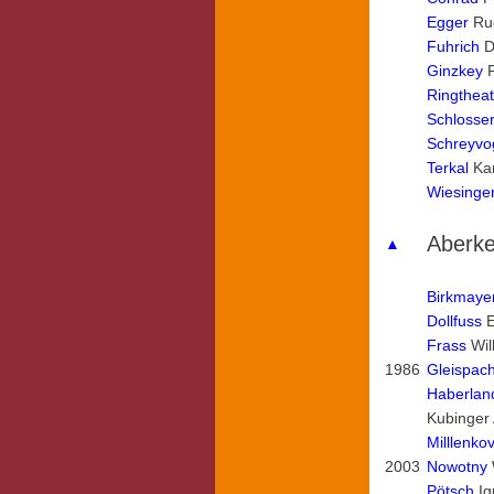
Egger
Rud
Fuhrich
D
Ginzkey
F
Ringtheat
Schlosse
Schreyvo
Terkal
Kar
Wiesinge
Aberk
▲
Birkmaye
Dollfuss
E
Frass
Wil
1986
Gleispac
Haberlan
Kubinger
Milllenko
2003
Nowotny
Pötsch
Ig