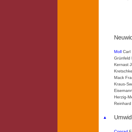
Neuwi
Moll
Carl
Grünfeld 
Kernast J
Kretschke
Mack Fran
Kraus-Swo
Eisemann 
Herzig-Me
Reinhard 
Umwi
▲
Conrad
Fr