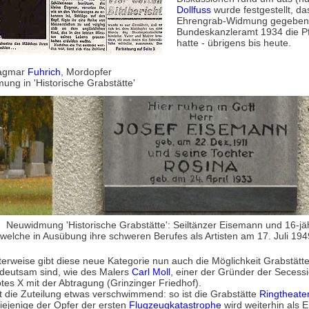
Dollfuss
wurde festgestellt, das
Ehrengrab-Widmung gegeben h
Bundeskanzleramt 1934 die P
hatte - übrigens bis heute.
agmar
Fuhrich
, Mordopfer
ng in 'Historische Grabstätte'
Neuwidmung 'Historische Grabstätte': Seiltänzer Eisemann und 16-jä
.welche in Ausübung ihre schweren Berufes als Artisten am 17. Juli 194
rweise gibt diese neue Kategorie nun auch die Möglichkeit Grabstätten 
edeutsam sind, wie des Malers
Carl Moll
, einer der Gründer der Secess
otes X mit der Abtragung (Grinzinger Friedhof).
 die Zuteilung etwas verschwimmend: so ist die Grabstätte
Ringtheate
diejenige der Opfer der ersten
Flugzeugkatastrophe
wird weiterhin als 