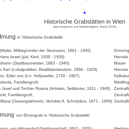
▲
Historische Grabstätten in Wien
(kein Anspruch auf Vollständigkeit, Stand 2016)
dmung
in 'Historische Grabstelle'
 (Maler, Mitbegründer der Secession, 1861 - 1945)
Grinzin
Hans Israel (jüd. Kind, 1938 - 1939)
Hernals
ohann (Stadtbaumeister, 1863 - 1940)
Mauer
r Karl (Lokalpolitiker, Realitätenbesitzer, 1856 - 1929)
Hernals
z, Edler von (k.k. Hofjuwelier, 1730 - 1807)
Kalksbu
boda, Familiengruft;
Meidlin
Josef und Tochter Rosina (Artisten, Seiltänzer, 1911 - 1949)
Zentralf
rkl, Familiengruft;
Zentralf
Maria (Gesangslehrerin, Verlobte A. Schnitzlers, 1871 - 1899)
Zentralf
dmung
von Ehrengrab in 'Historische Grabstelle'
anz, von Hötzendorf (Feldmarschall, 1852 - 1925)
Hietzing