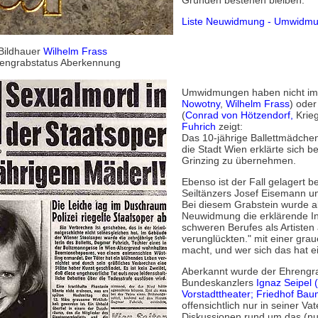
Gründen bestehen bleiben.
Liste Neuwidmung - Umwidmu
Bildhauer
Wilhelm Frass
engrabstatus Aberkennung
Umwidmungen haben nicht imm
Nowotny
,
Wilhelm Frass
) oder
(
Conrad von Hötzendorf,
Krieg
Fuhrich
zeigt:
Das 10-jährige Ballettmädchen
die Stadt Wien erklärte sich be
Grinzing zu übernehmen.
Ebenso ist der Fall gelagert b
Seiltänzers Josef Eisemann un
Bei diesem Grabstein wurde al
Neuwidmung die erklärende Ins
schweren Berufes als Artisten 
verunglückten." mit einer gra
macht, und wer sich das hat ein
Aberkannt wurde der Ehrengr
Bundeskanzlers
Ignaz Seipel 
Vorstadttheater; Friedhof Bau
offensichtlich nur in seiner Va
Diskussionen rund um das (n