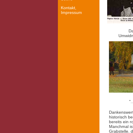
Kontakt,
Impressum
D
Umwidmu
".
Dankenswerte
historisch b
bereits ein r
Manchmal ist
Grabstelle, 