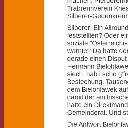
machen: Pferderenne
Trabrennverein Kriea
Silberer-Gedenkrenn
Silberer: Ein Allrou
feststellten? Oder ei
soziale "Österreichi
warnte? Da hatte de
gerade einen Disput 
Hermann Bielohlawek
siech, hab i scho g'
Bestechung. Tausend
dem Bielohlawek auf
damit der ein bissch
hatte ein Direktmand
Gemeinderat. Und stri
Die Antwort Bielohl