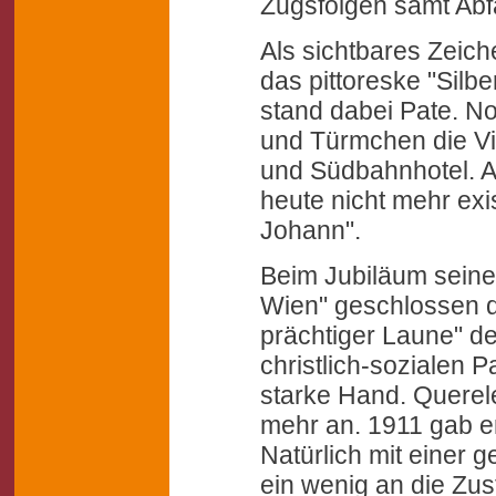
Zugsfolgen samt Abfa
Als sichtbares Zeic
das pittoreske "Silb
stand dabei Pate. No
und Türmchen die V
und Südbahnhotel. A
heute nicht mehr ex
Johann".
Beim Jubiläum seiner 
Wien" geschlossen di
prächtiger Laune" d
christlich-sozialen P
starke Hand. Querele
mehr an. 1911 gab e
Natürlich mit einer ge
ein wenig an die Zu