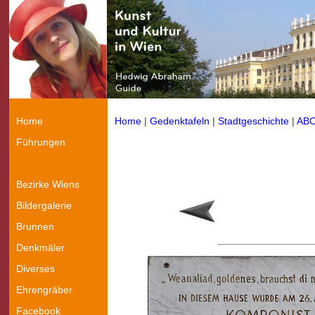
Home
Home
|
Gedenktafeln
|
Stadtgeschichte
|
AB
Führungen
Bezirke Wiens
Bildergalerie
Brunnen
Denkmäler
Diverses
Ehrengräber
Facebook